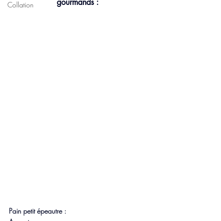
gourmands : 
Collation
Pain petit épeautre : 