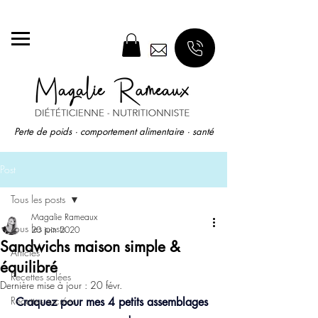
🚀 Menu diététique après chaque rendez-vous !
Perte de poids · comportement alimentaire · santé
Post
Tous les posts
Magalie Rameaux
Tous les posts
20 juin 2020
Sandwichs maison simple &
Articles
équilibré
Recettes salées
Dernière mise à jour :
20 févr.
Recettes sucrées
Craquez pour mes 4 petits assemblages 